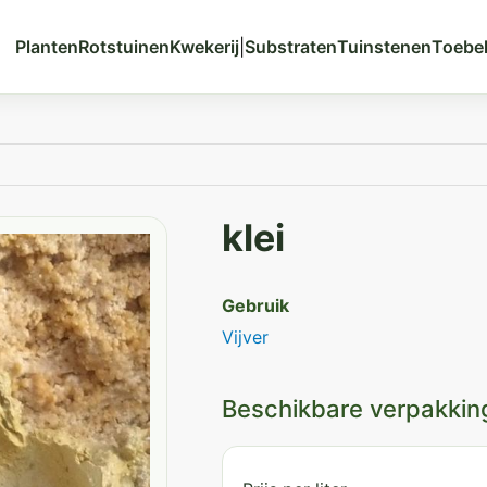
Planten
Rotstuinen
Kwekerij
|
Substraten
Tuinstenen
Toebe
klei
Gebruik
Vijver
Beschikbare verpakkin