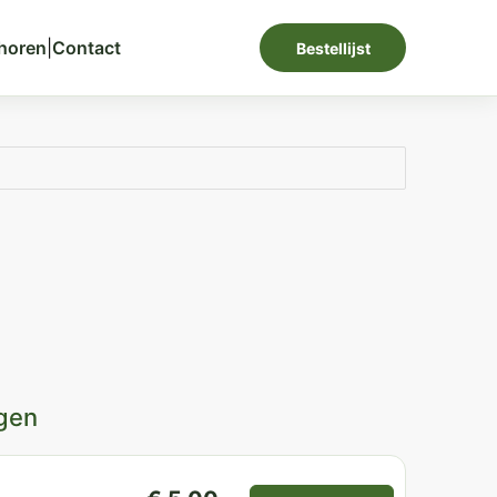
horen
|
Contact
Bestellijst
gen